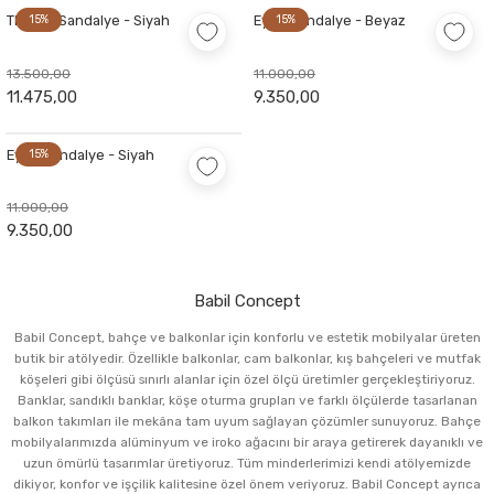
Thonet Sandalye - Siyah
15%
Eyfel Sandalye - Beyaz
15%
13.500,00
11.000,00
11.475,00
9.350,00
Eyfel Sandalye - Siyah
15%
11.000,00
9.350,00
Babil Concept
Babil Concept, bahçe ve balkonlar için konforlu ve estetik mobilyalar üreten
butik bir atölyedir. Özellikle balkonlar, cam balkonlar, kış bahçeleri ve mutfak
köşeleri gibi ölçüsü sınırlı alanlar için özel ölçü üretimler gerçekleştiriyoruz.
Banklar, sandıklı banklar, köşe oturma grupları ve farklı ölçülerde tasarlanan
balkon takımları ile mekâna tam uyum sağlayan çözümler sunuyoruz. Bahçe
mobilyalarımızda alüminyum ve iroko ağacını bir araya getirerek dayanıklı ve
uzun ömürlü tasarımlar üretiyoruz. Tüm minderlerimizi kendi atölyemizde
dikiyor, konfor ve işçilik kalitesine özel önem veriyoruz. Babil Concept ayrıca