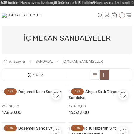
%15 indirim!
Mayıs ayına özel seçili ürünlerde %15 indirim!
Mayıs ayına özel seçili ür
İÇ MEKAN SANDALYELER
Anasayfa
SANDALYE
İÇ MEKAN SANDALYELER
SIRALA
Hoffman Döşemeli Kollu Sandalye
15%
Hoffman Ahşap Sırtlı Döşemeli
15%
Sandalye
21.000,00
19.450,00
17.850,00
16.532,00
Hoffman Döşemeli Sandalye
15%
Thonet No 18 Hazeran Sırtlı
15%