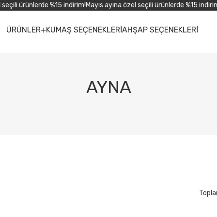
ili ürünlerde %15 indirim!
Mayıs ayına özel seçili ürünlerde %15 indirim!
Ma
ÜRÜNLER
KUMAŞ SEÇENEKLERİ
AHŞAP SEÇENEKLERİ
AYNA
Topla