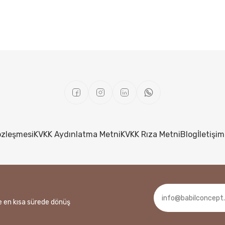
özleşmesi
KVKK Aydınlatma Metni
KVKK Rıza Metni
Blog
İletişim
ze en kısa sürede dönüş