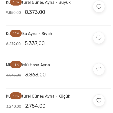
Kubu Natürel Güneş Ayna - Büyük
15%
8.373,00
9.850,00
Kubu Halka Ayna - Siyah
15%
5.337,00
6.279,00
Midye Süslü Hasır Ayna
15%
3.863,00
4.545,00
Kubu Natürel Güneş Ayna - Küçük
15%
2.754,00
3.240,00