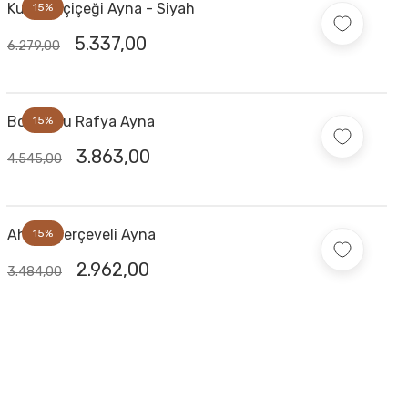
Kubu Ayçiçeği Ayna - Siyah
15%
5.337,00
6.279,00
Boncuklu Rafya Ayna
15%
3.863,00
4.545,00
Ahşap Çerçeveli Ayna
15%
2.962,00
3.484,00