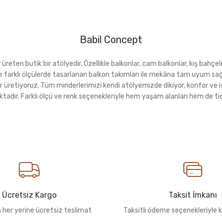
Babil Concept
eten butik bir atölyedir. Özellikle balkonlar, cam balkonlar, kış bahçeler
rı ve farklı ölçülerde tasarlanan balkon takımları ile mekâna tam uyu
r üretiyoruz. Tüm minderlerimizi kendi atölyemizde dikiyor, konfor ve i
ktadır. Farklı ölçü ve renk seçenekleriyle hem yaşam alanları hem de tica
Ücretsiz Kargo
Taksit İmkanı
n her yerine ücretsiz teslimat
Taksitli ödeme seçenekleriyle k