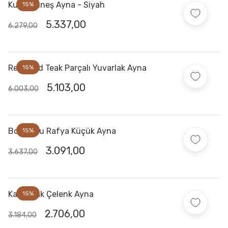
Kubu Güneş Ayna - Siyah
15%
5.337,00
6.279,00
Recycled Teak Parçalı Yuvarlak Ayna
15%
5.103,00
6.003,00
Boncuklu Rafya Küçük Ayna
15%
3.091,00
3.637,00
Kare Teak Çelenk Ayna
15%
2.706,00
3.184,00