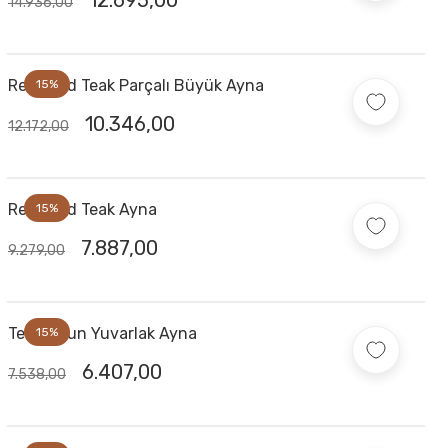
12.695,00
14.936,00
Recycled Teak Parçalı Büyük Ayna
15%
10.346,00
12.172,00
Recycled Teak Ayna
15%
7.887,00
9.279,00
Teak Odun Yuvarlak Ayna
15%
6.407,00
7.538,00