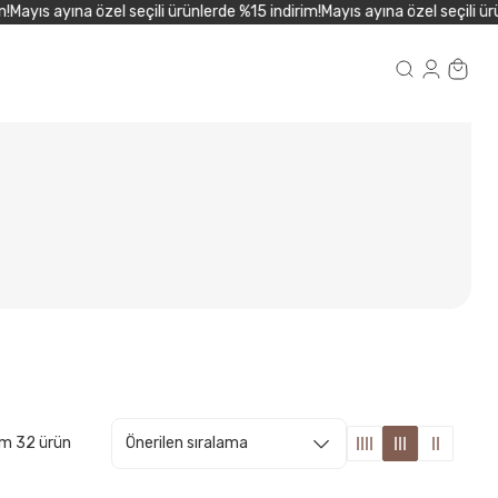
yıs ayına özel seçili ürünlerde %15 indirim!
Mayıs ayına özel seçili ürünl
m 32 ürün