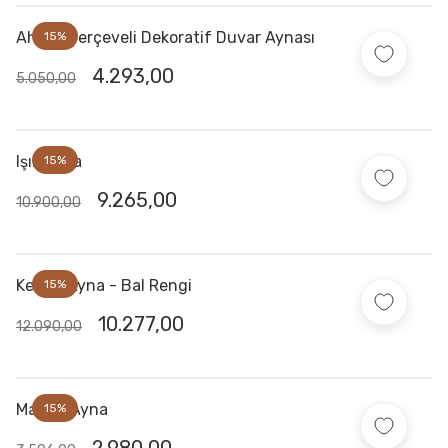
Ahşap Çerçeveli Dekoratif Duvar Aynası
15%
4.293,00
5.050,00
Işık Ayna
15%
9.265,00
10.900,00
Kemer Ayna - Bal Rengi
15%
10.277,00
12.090,00
Mango Ayna
15%