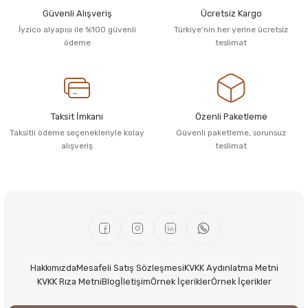
Güvenli Alışveriş
Ücretsiz Kargo
İyzico alyapısı ile %100 güvenli
Türkiye'nin her yerine ücretsiz
ödeme
teslimat
Taksit İmkanı
Özenli Paketleme
Taksitli ödeme seçenekleriyle kolay
Güvenli paketleme, sorunsuz
alışveriş
teslimat
Hakkımızda
Mesafeli Satış Sözleşmesi
KVKK Aydınlatma Metni
KVKK Rıza Metni
Blog
İletişim
Örnek İçerikler
Örnek İçerikler