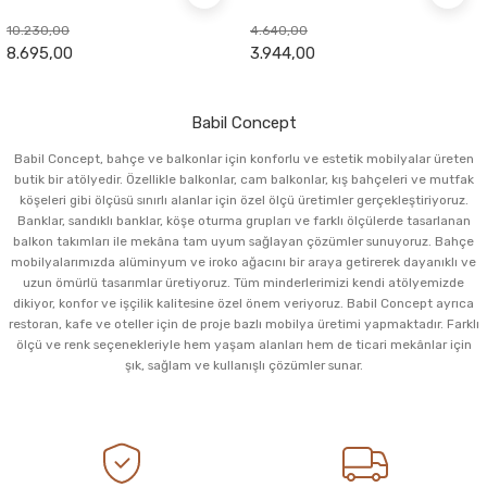
10.230,00
4.640,00
8.695,00
3.944,00
Babil Concept
Babil Concept, bahçe ve balkonlar için konforlu ve estetik mobilyalar üreten
butik bir atölyedir. Özellikle balkonlar, cam balkonlar, kış bahçeleri ve mutfak
köşeleri gibi ölçüsü sınırlı alanlar için özel ölçü üretimler gerçekleştiriyoruz.
Banklar, sandıklı banklar, köşe oturma grupları ve farklı ölçülerde tasarlanan
balkon takımları ile mekâna tam uyum sağlayan çözümler sunuyoruz. Bahçe
mobilyalarımızda alüminyum ve iroko ağacını bir araya getirerek dayanıklı ve
uzun ömürlü tasarımlar üretiyoruz. Tüm minderlerimizi kendi atölyemizde
dikiyor, konfor ve işçilik kalitesine özel önem veriyoruz. Babil Concept ayrıca
restoran, kafe ve oteller için de proje bazlı mobilya üretimi yapmaktadır. Farklı
ölçü ve renk seçenekleriyle hem yaşam alanları hem de ticari mekânlar için
şık, sağlam ve kullanışlı çözümler sunar.