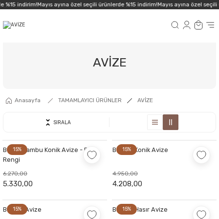
e %15 indirim!
Mayıs ayına özel seçili ürünlerde %15 indirim!
Mayıs ayına özel seçili 
AVİZE
Anasayfa
TAMAMLAYICI ÜRÜNLER
AVİZE
SIRALA
Büyük Bambu Konik Avize - Bal
15%
Bambu Konik Avize
15%
Rengi
6.270,00
4.950,00
5.330,00
4.208,00
Bambu Avize
15%
Bambu Hasır Avize
15%