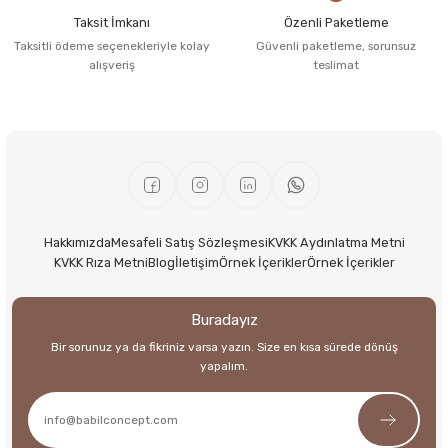
Taksit İmkanı
Özenli Paketleme
Taksitli ödeme seçenekleriyle kolay
Güvenli paketleme, sorunsuz
alışveriş
teslimat
Hakkımızda
Mesafeli Satış Sözleşmesi
KVKK Aydınlatma Metni
KVKK Rıza Metni
Blog
İletişim
Örnek İçerikler
Örnek İçerikler
Buradayız
Bir sorunuz ya da fikriniz varsa yazın. Size en kısa sürede dönüş
yapalım.