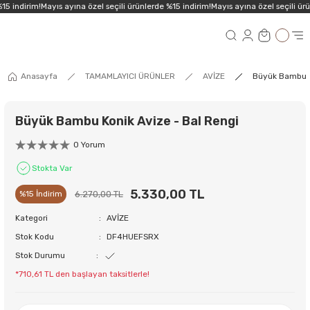
15 indirim!
Mayıs ayına özel seçili ürünlerde %15 indirim!
Mayıs ayına özel seçili ürü
Anasayfa
TAMAMLAYICI ÜRÜNLER
AVİZE
Büyük Bambu K
Büyük Bambu Konik Avize - Bal Rengi
0 Yorum
Stokta Var
5.330,00 TL
6.270,00 TL
%15 İndirim
Kategori
AVİZE
Stok Kodu
DF4HUEFSRX
Stok Durumu
*710,61 TL den başlayan taksitlerle!