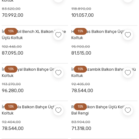
Koltuk
83.520,00
118.890,00
70.992,00
101.057,00
İroko Babil Bench XL Balkon Bahçe
15%
Halikarnas Balkon Bahçe Üçlü
15%
Üçlü Koltuk
Koltuk
102.465,00
95.900,00
87.095,00
81.515,00
İroko Royal Balkon Bahçe Üçlü
15%
İroko Mozambik Balkon Bahçe Üçlü
15%
Koltuk
Koltuk
113.270,00
92.405,00
96.280,00
78.544,00
İroko Mola Balkon Bahçe Üçlü
15%
Royal Balkon Bahçe Üçlü Koltuk -
15%
Koltuk
Bal Rengi
92.404,00
83.904,00
78.544,00
71.318,00