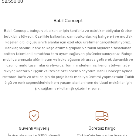
52.550,00
Babil Concept
Babil Concept, bahçe ve balkonlar için konforlu ve estetik mobilyalar üreten
butik bir atölyedir. Özellikle balkonlar, cam balkonlar, kış bahçeleri ve mutfak
köşeleri gibi ölçüsü sınırlı alanlar için özel ölçü üretimler gerçekleştiriyoruz.
Banklar, sandıklı banklar, köşe oturma grupları ve farklı ölçülerde tasarlanan
balkon takımları ile mekâna tam uyum sağlayan çözümler sunuyoruz. Bahçe
mobilyalarımızda alüminyum ve iroko ağacını bir araya getirerek dayanıklı ve
uzun ömürlü tasarımlar üretiyoruz. Tüm minderlerimizi kendi atölyemizde
dikiyor, konfor ve işçilik kalitesine özel önem veriyoruz. Babil Concept ayrıca
restoran, kafe ve oteller için de proje bazlı mobilya üretimi yapmaktadır. Farklı
ölçü ve renk seçenekleriyle hem yaşam alanları hem de ticari mekânlar için
şık, sağlam ve kullanışlı çözümler sunar.
Güvenli Alışveriş
Ücretsiz Kargo
İyzico alyapısı ile %100 güvenli
Türkiye'nin her yerine ücretsiz