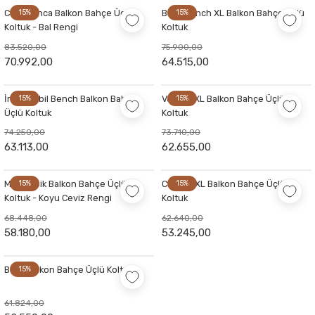
Casablanca Balkon Bahçe Üçlü
15%
Babil Bench XL Balkon Bahçe Üçlü
15%
Koltuk - Bal Rengi
Koltuk
83.520,00
75.900,00
70.992,00
64.515,00
İroko Babil Bench Balkon Bahçe
15%
Vesper XL Balkon Bahçe Üçlü
15%
Üçlü Koltuk
Koltuk
74.250,00
73.710,00
63.113,00
62.655,00
Mozambik Balkon Bahçe Üçlü
15%
Capella XL Balkon Bahçe Üçlü
15%
Koltuk - Koyu Ceviz Rengi
Koltuk
68.448,00
62.640,00
58.180,00
53.245,00
Babil Balkon Bahçe Üçlü Koltuk
15%
61.824,00