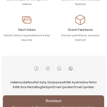
ödeme
teslimat
Taksit İmkanı
Özenli Paketleme
Taksitli ödeme seçenekleriyle kolay
Güvenli paketleme, sorunsuz
alışveriş
teslimat
Hakkımızda
Mesafeli Satış Sözleşmesi
KVKK Aydınlatma Metni
KVKK Rıza Metni
Blog
İletişim
Örnek İçerikler
Örnek İçerikler
Buradayız