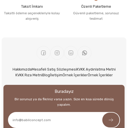
Taksit İmkanı
Özenli Paketleme
Taksitli ödeme seçenekleriyle kolay
Güvenli paketleme, sorunsuz
alışveriş
teslimat
Hakkımızda
Mesafeli Satış Sözleşmesi
KVKK Aydınlatma Metni
KVKK Rıza Metni
Blog
İletişim
Örnek İçerikler
Örnek İçerikler
Buradayız
Bir sorunuz ya da fikriniz varsa yazın. Size en kısa sürede dönüş
yapalım.