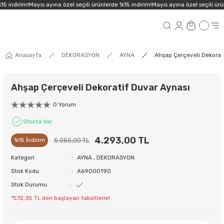
5 indirim!
Mayıs ayına özel seçili ürünlerde %15 indirim!
Mayıs ayına özel seçili ürü
Anasayfa
DEKORASYON
AYNA
Ahşap Çerçeveli Dekorat
Ahşap Çerçeveli Dekoratif Duvar Aynası
0 Yorum
Stokta Var
4.293,00 TL
5.050,00 TL
%15 İndirim
Kategori
AYNA
,
DEKORASYON
Stok Kodu
A69000190
Stok Durumu
*572,35 TL den başlayan taksitlerle!