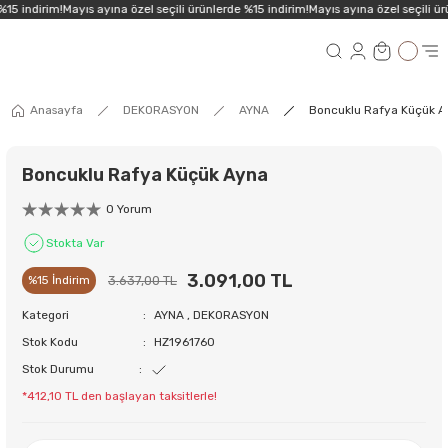
15 indirim!
Mayıs ayına özel seçili ürünlerde %15 indirim!
Mayıs ayına özel seçili ür
Anasayfa
DEKORASYON
AYNA
Boncuklu Rafya Küçük 
Boncuklu Rafya Küçük Ayna
0 Yorum
Stokta Var
3.091,00 TL
3.637,00 TL
%15 İndirim
Kategori
AYNA
,
DEKORASYON
Stok Kodu
HZ1961760
Stok Durumu
*412,10 TL den başlayan taksitlerle!