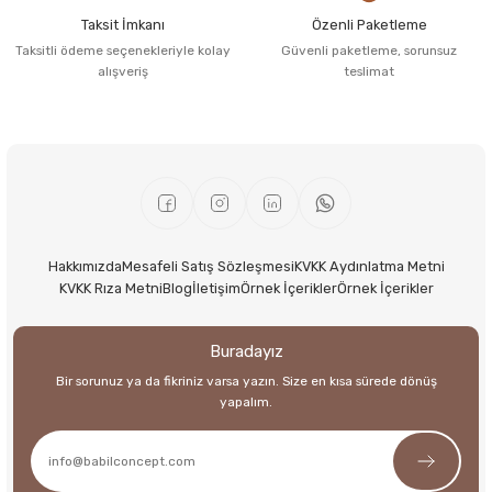
Taksit İmkanı
Özenli Paketleme
Taksitli ödeme seçenekleriyle kolay
Güvenli paketleme, sorunsuz
alışveriş
teslimat
Hakkımızda
Mesafeli Satış Sözleşmesi
KVKK Aydınlatma Metni
KVKK Rıza Metni
Blog
İletişim
Örnek İçerikler
Örnek İçerikler
Buradayız
Bir sorunuz ya da fikriniz varsa yazın. Size en kısa sürede dönüş
yapalım.