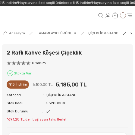
15 indirim!
Mayıs ayına özel seçili ürünlerde %15 indirim!
Mayıs ayına özel seçili ürü
Anasayfa
TAMAMLAYICI ÜRÜNLER
ÇİÇEKLİK & STAND
2 
2 Raflı Kahve Köşesi Çiçeklik
0 Yorum
Stokta Var
5.185,00 TL
6.100,00 TL
%15 İndirim
Kategori
ÇİÇEKLİK & STAND
Stok Kodu
532000010
Stok Durumu
*691,28 TL den başlayan taksitlerle!