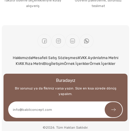
Taksitli ödeme seçenekleriyle kolay
Güvenli paketleme, sorunsuz
alışveriş
teslimat
Hakkımızda
Mesafeli Satış Sözleşmesi
KVKK Aydınlatma Metni
KVKK Rıza Metni
Blog
İletişim
Örnek İçerikler
Örnek İçerikler
Buradayız
Bir sorunuz ya da fikriniz varsa yazın. Size en kısa sürede dönüş
yapalım.
©2026. Tüm Hakları Saklıdır.