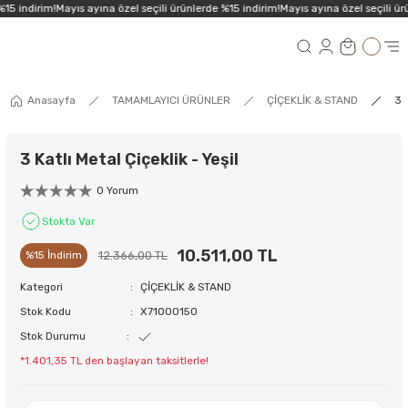
15 indirim!
Mayıs ayına özel seçili ürünlerde %15 indirim!
Mayıs ayına özel seçili ürü
Anasayfa
TAMAMLAYICI ÜRÜNLER
ÇİÇEKLİK & STAND
3 
3 Katlı Metal Çiçeklik - Yeşil
0 Yorum
Stokta Var
10.511,00 TL
12.366,00 TL
%15 İndirim
Kategori
ÇİÇEKLİK & STAND
Stok Kodu
X71000150
Stok Durumu
*1.401,35 TL den başlayan taksitlerle!