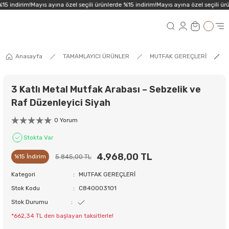
15 indirim!
Mayıs ayına özel seçili ürünlerde %15 indirim!
Mayıs ayına özel seçili ürü
Anasayfa
TAMAMLAYICI ÜRÜNLER
MUTFAK GEREÇLERİ
3 Katlı Metal Mutfak Arabası – Sebzelik ve
Raf Düzenleyici Siyah
0 Yorum
Stokta Var
4.968,00 TL
5.845,00 TL
%15 İndirim
Kategori
MUTFAK GEREÇLERİ
Stok Kodu
C840003101
Stok Durumu
*662,34 TL den başlayan taksitlerle!