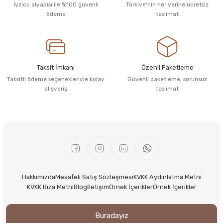
İyzico alyapısı ile %100 güvenli
Türkiye'nin her yerine ücretsiz
ödeme
teslimat
Taksit İmkanı
Özenli Paketleme
Taksitli ödeme seçenekleriyle kolay
Güvenli paketleme, sorunsuz
alışveriş
teslimat
Hakkımızda
Mesafeli Satış Sözleşmesi
KVKK Aydınlatma Metni
KVKK Rıza Metni
Blog
İletişim
Örnek İçerikler
Örnek İçerikler
Buradayız