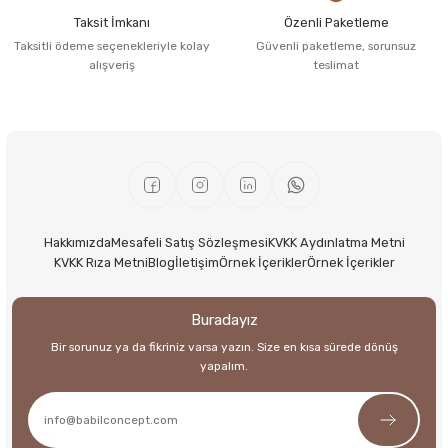
Taksit İmkanı
Özenli Paketleme
Taksitli ödeme seçenekleriyle kolay
Güvenli paketleme, sorunsuz
alışveriş
teslimat
Hakkımızda
Mesafeli Satış Sözleşmesi
KVKK Aydınlatma Metni
KVKK Rıza Metni
Blog
İletişim
Örnek İçerikler
Örnek İçerikler
Buradayız
Bir sorunuz ya da fikriniz varsa yazın. Size en kısa sürede dönüş
yapalım.