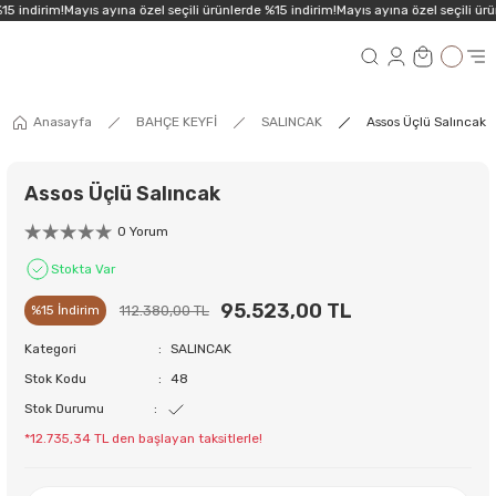
5 indirim!
Mayıs ayına özel seçili ürünlerde %15 indirim!
Mayıs ayına özel seçili ürü
Anasayfa
BAHÇE KEYFİ
SALINCAK
Assos Üçlü Salıncak
Assos Üçlü Salıncak
0 Yorum
Stokta Var
95.523,00 TL
112.380,00 TL
%15 İndirim
Kategori
SALINCAK
Stok Kodu
48
Stok Durumu
*12.735,34 TL den başlayan taksitlerle!