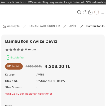
özel seçili ürünlerde %15 indirim!
Mayıs ayına özel seçili ürünlerde %15 indirim!
Mayı
Anasayfa
TAMAMLAYICI ÜRÜNLER
AVİZE
Bambu Konik A
Bambu Konik Avize Ceviz
0 Yorum
Stokta Var
4.208,00 TL
4.950,00 TL
%15 İndirim
Kategori
AVİZE
Stok Kodu
QYJG63XNF4_81497
Stok Durumu
*561,02 TL den başlayan taksitlerle!