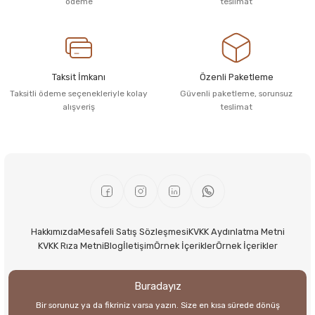
ödeme
teslimat
Taksit İmkanı
Özenli Paketleme
Taksitli ödeme seçenekleriyle kolay
Güvenli paketleme, sorunsuz
alışveriş
teslimat
Hakkımızda
Mesafeli Satış Sözleşmesi
KVKK Aydınlatma Metni
KVKK Rıza Metni
Blog
İletişim
Örnek İçerikler
Örnek İçerikler
Buradayız
Bir sorunuz ya da fikriniz varsa yazın. Size en kısa sürede dönüş