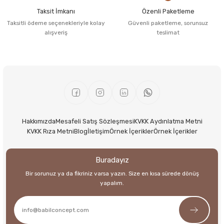
Taksit İmkanı
Özenli Paketleme
Taksitli ödeme seçenekleriyle kolay
Güvenli paketleme, sorunsuz
alışveriş
teslimat
Hakkımızda
Mesafeli Satış Sözleşmesi
KVKK Aydınlatma Metni
KVKK Rıza Metni
Blog
İletişim
Örnek İçerikler
Örnek İçerikler
Buradayız
Bir sorunuz ya da fikriniz varsa yazın. Size en kısa sürede dönüş
yapalım.