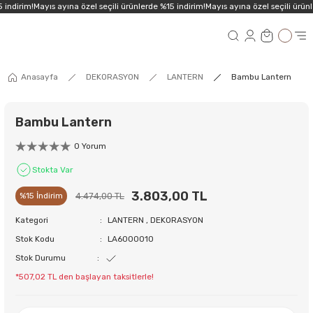
indirim!
Mayıs ayına özel seçili ürünlerde %15 indirim!
Mayıs ayına özel seçili ürünl
Anasayfa
DEKORASYON
LANTERN
Bambu Lantern
Bambu Lantern
0 Yorum
Stokta Var
3.803,00 TL
4.474,00 TL
%15 İndirim
Kategori
LANTERN
,
DEKORASYON
Stok Kodu
LA6000010
Stok Durumu
*507,02 TL den başlayan taksitlerle!