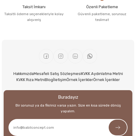
Taksit İmkanı
Özenli Paketleme
Taksitli ödeme seçenekleriyle kolay
Güvenli paketleme, sorunsuz
alışveriş
teslimat
Hakkımızda
Mesafeli Satış Sözleşmesi
KVKK Aydınlatma Metni
KVKK Rıza Metni
Blog
İletişim
Örnek İçerikler
Örnek İçerikler
Buradayız
Bir sorunuz ya da fikriniz varsa yazın. Size en kısa sürede dönüş
yapalım.