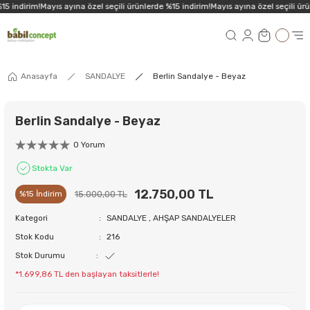
15 indirim!
Mayıs ayına özel seçili ürünlerde %15 indirim!
Mayıs ayına özel seçili ürü
Anasayfa
SANDALYE
Berlin Sandalye - Beyaz
Berlin Sandalye - Beyaz
0 Yorum
Stokta Var
12.750,00 TL
15.000,00 TL
%15 İndirim
Kategori
SANDALYE
,
AHŞAP SANDALYELER
Stok Kodu
216
Stok Durumu
*1.699,86 TL den başlayan taksitlerle!