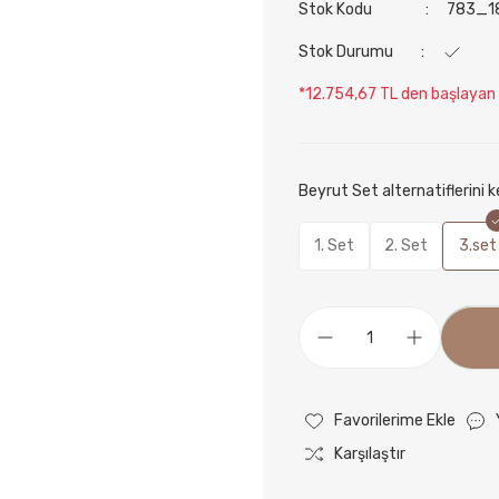
Stok Kodu
783_1
Stok Durumu
*12.754,67 TL den başlayan t
Beyrut Set alternatiflerini 
1. Set
2. Set
3.set
Karşılaştır