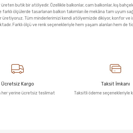
eten butik bir atölyedir. Özellikle balkonlar, cam balkonlar, kış bahçeler
rı ve farklı ölçülerde tasarlanan balkon takımları ile mekâna tam uyu
r üretiyoruz. Tüm minderlerimizi kendi atölyemizde dikiyor, konfor ve i
ktadır. Farklı ölçü ve renk seçenekleriyle hem yaşam alanları hem de tica
Ücretsiz Kargo
Taksit İmkanı
n her yerine ücretsiz teslimat
Taksitli ödeme seçenekleriyle k