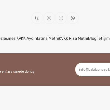
özleşmesi
KVKK Aydınlatma Metni
KVKK Rıza Metni
Blog
İletişim
ze en kısa sürede dönüş