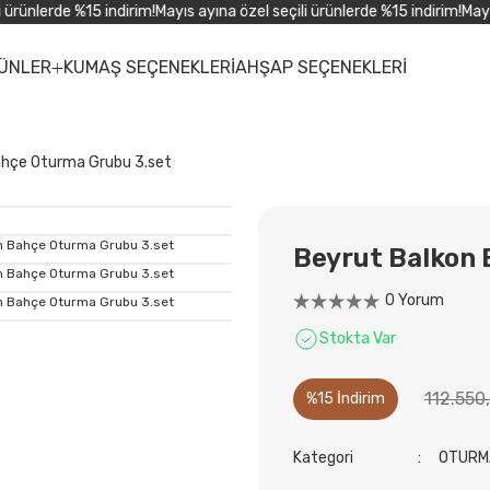
rünlerde %15 indirim!
Mayıs ayına özel seçili ürünlerde %15 indirim!
Mayıs a
ÜNLER
KUMAŞ SEÇENEKLERİ
AHŞAP SEÇENEKLERİ
ahçe Oturma Grubu 3.set
Beyrut Balkon 
0 Yorum
Stokta Var
112.550
%15 İndirim
Kategori
OTURM