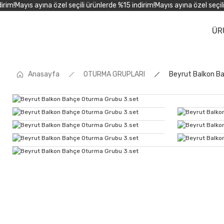
m!
Mayıs ayına özel seçili ürünlerde %15 indirim!
Mayıs ayına özel seçili ü
ÜR
Anasayfa
OTURMA GRUPLARI
Beyrut Balkon B