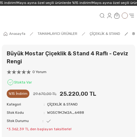
5 indirim!
Mayıs ayına özel seçili ürünlerde %15 indirim!
Mayıs ayına özel seçili ürün
Anasayfa
TAMAMLAYICI ÜRÜNLER
ÇİÇEKLİK & STAND
Bü
Büyük Mostar Çiçeklik & Stand 4 Raflı - Ceviz
Rengi
0 Yorum
Stokta Var
25.220,00 TL
29.670,00 TL
%15 İndirim
Kategori
ÇİÇEKLİK & STAND
Stok Kodu
WG5C1MJW2A_6488
Stok Durumu
*3.362,39 TL den başlayan taksitlerle!