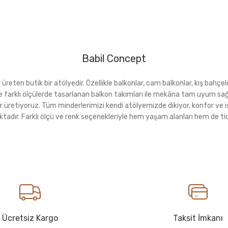
Babil Concept
eten butik bir atölyedir. Özellikle balkonlar, cam balkonlar, kış bahçeler
rı ve farklı ölçülerde tasarlanan balkon takımları ile mekâna tam uyu
r üretiyoruz. Tüm minderlerimizi kendi atölyemizde dikiyor, konfor ve i
ktadır. Farklı ölçü ve renk seçenekleriyle hem yaşam alanları hem de tica
Ücretsiz Kargo
Taksit İmkanı