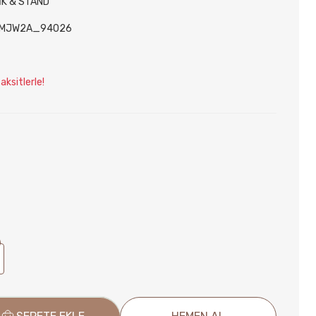
İK & STAND
MJW2A_94026
ksitlerle!