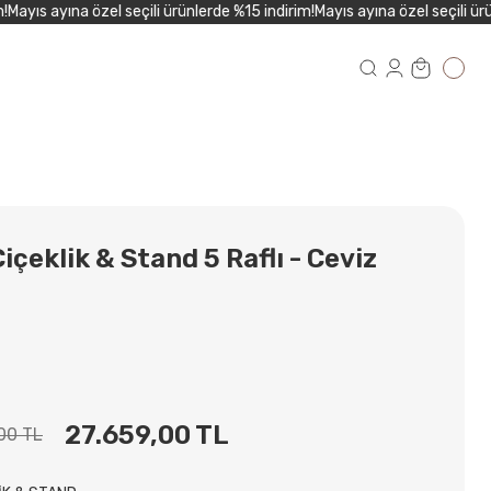
yıs ayına özel seçili ürünlerde %15 indirim!
Mayıs ayına özel seçili ürünl
çeklik & Stand 5 Raflı - Ceviz
27.659,00 TL
00 TL