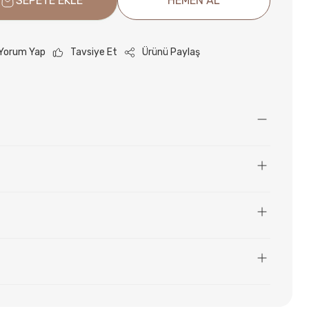
SEPETE EKLE
HEMEN AL
Yorum Yap
Tavsiye Et
Ürünü Paylaş