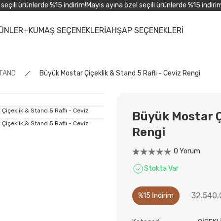
ili ürünlerde %15 indirim!
Mayıs ayına özel seçili ürünlerde %15 indirim!
Ma
ÜNLER
KUMAŞ SEÇENEKLERİ
AHŞAP SEÇENEKLERİ
STAND
Büyük Mostar Çiçeklik & Stand 5 Raflı - Ceviz Rengi
Büyük Mostar Çi
Rengi
0 Yorum
Stokta Var
32.540,
%15 İndirim