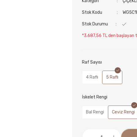
Kategori
ÇİÇEKL
Stok Kodu
WG5C1
Stok Durumu
*3.687,56 TL den başlayan ta
Raf Sayısı
4 Raflı
5 Raflı
İskelet Rengi
Bal Rengi
Ceviz Rengi