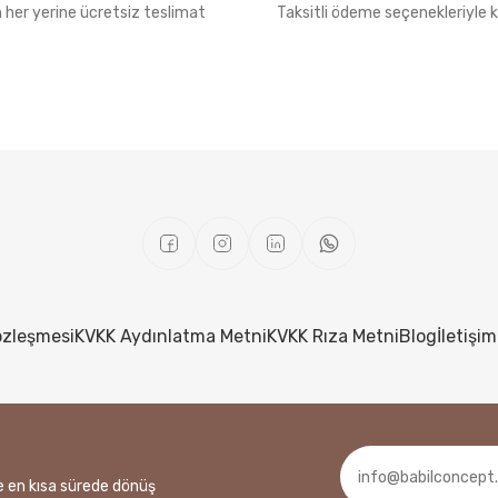
n her yerine ücretsiz teslimat
Taksitli ödeme seçenekleriyle k
özleşmesi
KVKK Aydınlatma Metni
KVKK Rıza Metni
Blog
İletişim
ze en kısa sürede dönüş