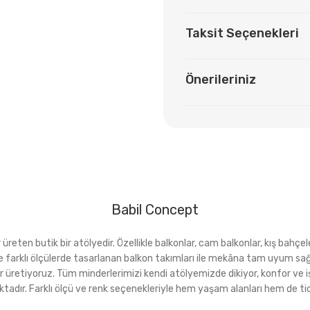
Taksit Seçenekleri
Önerileriniz
Babil Concept
eten butik bir atölyedir. Özellikle balkonlar, cam balkonlar, kış bahçeler
rı ve farklı ölçülerde tasarlanan balkon takımları ile mekâna tam uyu
r üretiyoruz. Tüm minderlerimizi kendi atölyemizde dikiyor, konfor ve i
ktadır. Farklı ölçü ve renk seçenekleriyle hem yaşam alanları hem de tica