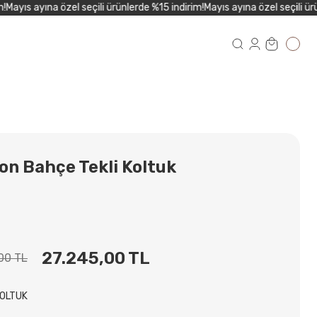
ayıs ayına özel seçili ürünlerde %15 indirim!
Mayıs ayına özel seçili ürünl
on Bahçe Tekli Koltuk
27.245,00 TL
00 TL
KOLTUK