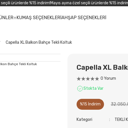
çili ürünlerde %15 indirim!
Mayıs ayına özel seçili ürünlerde %15 indirim!
M
ÜNLER
KUMAŞ SEÇENEKLERİ
AHŞAP SEÇENEKLERİ
Capella XL Balkon Bahçe Tekli Koltuk
Capella XL Balk
0 Yorum
Stokta Var
32.050,
%15 İndirim
Kategori
TEKLİ 