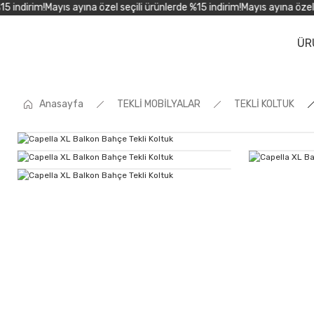
indirim!
Mayıs ayına özel seçili ürünlerde %15 indirim!
Mayıs ayına özel se
ÜR
Anasayfa
TEKLİ MOBİLYALAR
TEKLİ KOLTUK