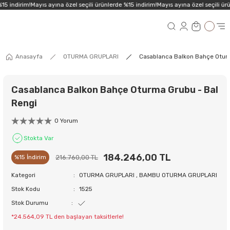
15 indirim!
Mayıs ayına özel seçili ürünlerde %15 indirim!
Mayıs ayına özel seçili ürü
Anasayfa
OTURMA GRUPLARI
Casablanca Balkon Bahçe Oturm
Casablanca Balkon Bahçe Oturma Grubu - Bal
Rengi
0 Yorum
Stokta Var
184.246,00 TL
216.760,00 TL
%15 İndirim
Kategori
OTURMA GRUPLARI
,
BAMBU OTURMA GRUPLARI
Stok Kodu
1525
Stok Durumu
*24.564,09 TL den başlayan taksitlerle!