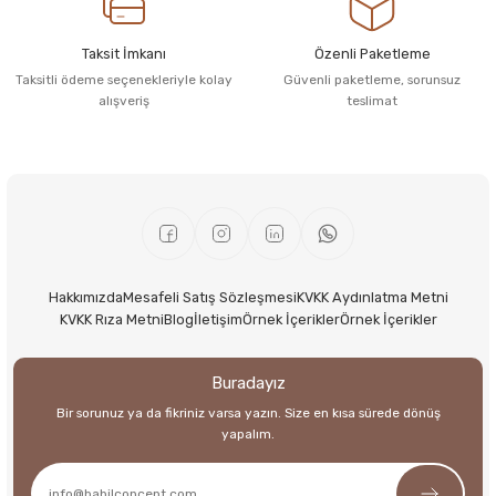
Taksit İmkanı
Özenli Paketleme
Taksitli ödeme seçenekleriyle kolay
Güvenli paketleme, sorunsuz
alışveriş
teslimat
Hakkımızda
Mesafeli Satış Sözleşmesi
KVKK Aydınlatma Metni
KVKK Rıza Metni
Blog
İletişim
Örnek İçerikler
Örnek İçerikler
Buradayız
Bir sorunuz ya da fikriniz varsa yazın. Size en kısa sürede dönüş
yapalım.