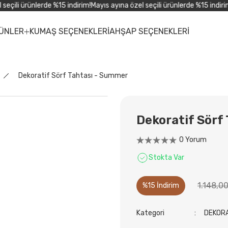
çili ürünlerde %15 indirim!
Mayıs ayına özel seçili ürünlerde %15 indirim!
M
ÜNLER
KUMAŞ SEÇENEKLERİ
AHŞAP SEÇENEKLERİ
Dekoratif Sörf Tahtası - Summer
Dekoratif Sörf
0 Yorum
Stokta Var
1.148,0
%15 İndirim
Kategori
DEKOR