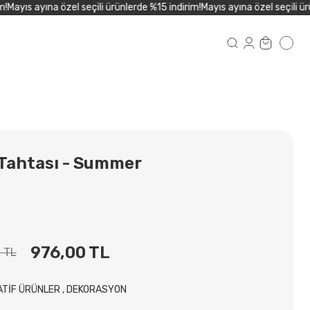
ayıs ayına özel seçili ürünlerde %15 indirim!
Mayıs ayına özel seçili ürün
 Tahtası - Summer
976,00 TL
0 TL
ATİF ÜRÜNLER
,
DEKORASYON