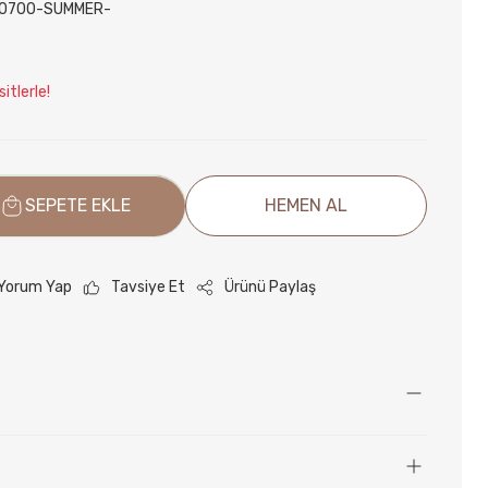
0700-SUMMER-
itlerle!
SEPETE EKLE
HEMEN AL
Yorum Yap
Tavsiye Et
Ürünü Paylaş