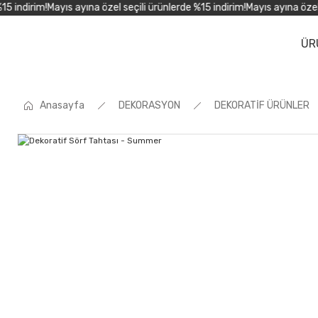
indirim!
Mayıs ayına özel seçili ürünlerde %15 indirim!
Mayıs ayına özel se
ÜR
Anasayfa
DEKORASYON
DEKORATİF ÜRÜNLER