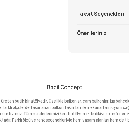
Taksit Seçenekleri
Önerileriniz
Babil Concept
eten butik bir atölyedir. Özellikle balkonlar, cam balkonlar, kış bahçeler
rı ve farklı ölçülerde tasarlanan balkon takımları ile mekâna tam uyu
r üretiyoruz. Tüm minderlerimizi kendi atölyemizde dikiyor, konfor ve i
ktadır. Farklı ölçü ve renk seçenekleriyle hem yaşam alanları hem de tica