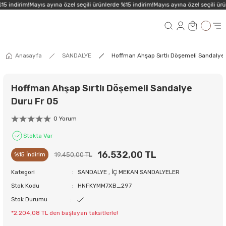
5 indirim!
Mayıs ayına özel seçili ürünlerde %15 indirim!
Mayıs ayına özel seçili ürü
Anasayfa
SANDALYE
Hoffman Ahşap Sırtlı Döşemeli Sandalye 
Hoffman Ahşap Sırtlı Döşemeli Sandalye
Duru Fr 05
0 Yorum
Stokta Var
16.532,00 TL
19.450,00 TL
%15 İndirim
Kategori
SANDALYE
,
İÇ MEKAN SANDALYELER
Stok Kodu
HNFKYMM7XB_297
Stok Durumu
*2.204,08 TL den başlayan taksitlerle!