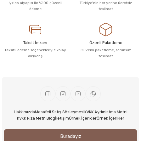
İyzico alyapısı ile %100 güvenli
Türkiye'nin her yerine ücretsiz
ödeme
teslimat
Taksit İmkanı
Özenli Paketleme
Taksitli ödeme seçenekleriyle kolay
Güvenli paketleme, sorunsuz
alışveriş
teslimat
Hakkımızda
Mesafeli Satış Sözleşmesi
KVKK Aydınlatma Metni
KVKK Rıza Metni
Blog
İletişim
Örnek İçerikler
Örnek İçerikler
Buradayız