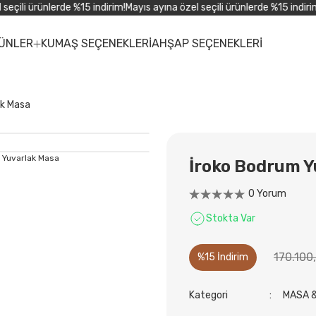
çili ürünlerde %15 indirim!
Mayıs ayına özel seçili ürünlerde %15 indirim!
M
ÜNLER
KUMAŞ SEÇENEKLERİ
AHŞAP SEÇENEKLERİ
ak Masa
İroko Bodrum Y
0 Yorum
Stokta Var
170.100
%15 İndirim
Kategori
MASA 