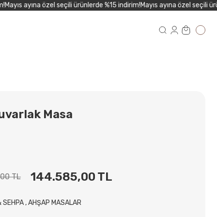
ayıs ayına özel seçili ürünlerde %15 indirim!
Mayıs ayına özel seçili ürün
uvarlak Masa
144.585,00 TL
,00 TL
& SEHPA
,
AHŞAP MASALAR