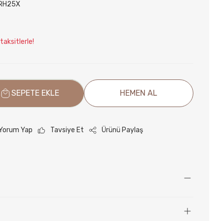
RH25X
aksitlerle!
SEPETE EKLE
HEMEN AL
Yorum Yap
Tavsiye Et
Ürünü Paylaş