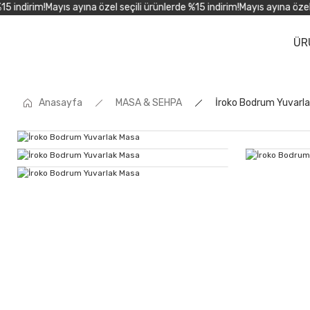
indirim!
Mayıs ayına özel seçili ürünlerde %15 indirim!
Mayıs ayına özel se
ÜR
Anasayfa
MASA & SEHPA
İroko Bodrum Yuvarl