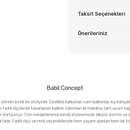
Taksit Seçenekleri
Önerileriniz
Babil Concept
eten butik bir atölyedir. Özellikle balkonlar, cam balkonlar, kış bahçeler
rı ve farklı ölçülerde tasarlanan balkon takımları ile mekâna tam uyu
r üretiyoruz. Tüm minderlerimizi kendi atölyemizde dikiyor, konfor ve i
ktadır. Farklı ölçü ve renk seçenekleriyle hem yaşam alanları hem de tica