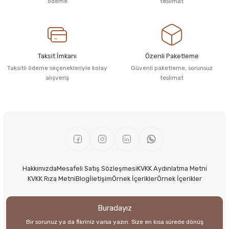
ödeme
teslimat
Taksit İmkanı
Özenli Paketleme
Taksitli ödeme seçenekleriyle kolay
Güvenli paketleme, sorunsuz
alışveriş
teslimat
Hakkımızda
Mesafeli Satış Sözleşmesi
KVKK Aydınlatma Metni
KVKK Rıza Metni
Blog
İletişim
Örnek İçerikler
Örnek İçerikler
Buradayız
Bir sorunuz ya da fikriniz varsa yazın. Size en kısa sürede dönüş