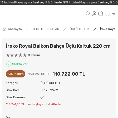
5 indirim!
Mayıs ayına özel seçili ürünlerde %15 indirim!
Mayıs ayına özel seçili ürün
Anasayfa
TEKLİ MOBİLYALAR
ÜÇLÜ KOLTUK
İroko Royal
İroko Royal Balkon Bahçe Üçlü Koltuk 220 cm
0 Yorum
Stokta Var
110.722,00 TL
130.261,00 TL
%15 İndirim
Kategori
ÜÇLÜ KOLTUK
Stok Kodu
893_71962
Stok Durumu
*14.761,70 TL den başlayan taksitlerle!