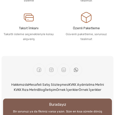
ödeme
teslimat
Taksit İmkanı
Özenli Paketleme
Taksitli ödeme seçenekleriyle kolay
Güvenli paketleme, sorunsuz
alışveriş
teslimat
Hakkımızda
Mesafeli Satış Sözleşmesi
KVKK Aydınlatma Metni
KVKK Rıza Metni
Blog
İletişim
Örnek İçerikler
Örnek İçerikler
Buradayız
Bir sorunuz ya da fikriniz varsa yazın. Size en kısa sürede dönüş