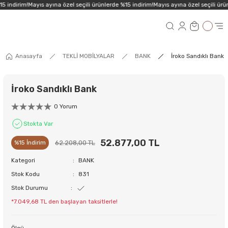
5 indirim!
Mayıs ayına özel seçili ürünlerde %15 indirim!
Mayıs ayına özel seçili ürün
Anasayfa
TEKLİ MOBİLYALAR
BANK
İroko Sandıklı Bank
İroko Sandıklı Bank
0 Yorum
Stokta Var
52.877,00 TL
62.208,00 TL
%15 İndirim
Kategori
BANK
Stok Kodu
831
Stok Durumu
*7.049,68 TL den başlayan taksitlerle!