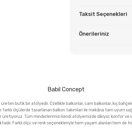
Taksit Seçenekleri
Önerileriniz
Babil Concept
eten butik bir atölyedir. Özellikle balkonlar, cam balkonlar, kış bahçeler
rı ve farklı ölçülerde tasarlanan balkon takımları ile mekâna tam uyu
r üretiyoruz. Tüm minderlerimizi kendi atölyemizde dikiyor, konfor ve i
ktadır. Farklı ölçü ve renk seçenekleriyle hem yaşam alanları hem de tica