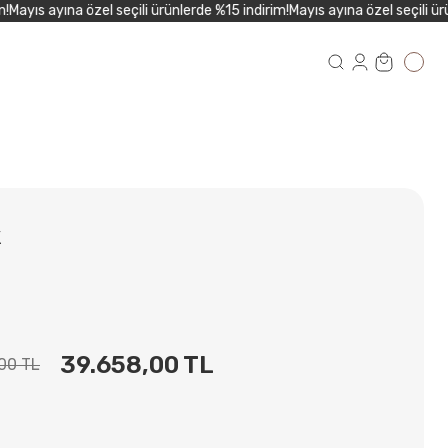
ayıs ayına özel seçili ürünlerde %15 indirim!
Mayıs ayına özel seçili ürün
k
39.658,00 TL
00 TL