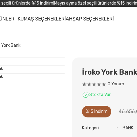
çili ürünlerde %15 indirim!
Mayıs ayına özel seçili ürünlerde %15 indirim!
M
ÜNLER
KUMAŞ SEÇENEKLERİ
AHŞAP SEÇENEKLERİ
o York Bank
İroko York Ban
0 Yorum
Stokta Var
46.656,
%15 İndirim
Kategori
BANK