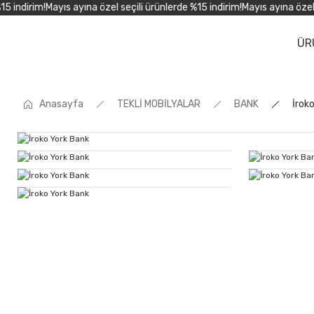
indirim!
Mayıs ayına özel seçili ürünlerde %15 indirim!
Mayıs ayına özel se
ÜR
Anasayfa
TEKLİ MOBİLYALAR
BANK
İrok