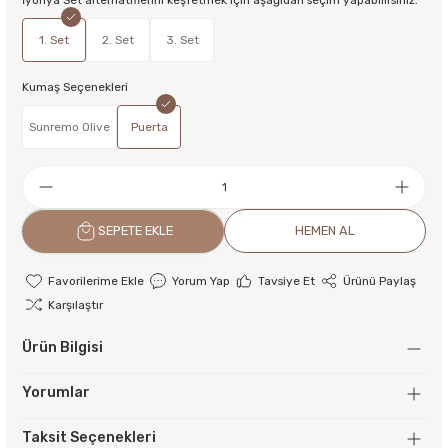
İyonya Set alternatiflerini keşfetmek için aşağıdan seçim yapabilirsiniz.
1. Set
2. Set
3. Set
Kumaş Seçenekleri
Sunremo Olive
Puerta
SEPETE EKLE
HEMEN AL
Yorum Yap
Tavsiye Et
Ürünü Paylaş
Karşılaştır
Ürün Bilgisi
Yorumlar
Taksit Seçenekleri