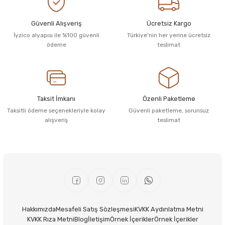
Güvenli Alışveriş
Ücretsiz Kargo
İyzico alyapısı ile %100 güvenli
Türkiye'nin her yerine ücretsiz
ödeme
teslimat
Taksit İmkanı
Özenli Paketleme
Taksitli ödeme seçenekleriyle kolay
Güvenli paketleme, sorunsuz
alışveriş
teslimat
Hakkımızda
Mesafeli Satış Sözleşmesi
KVKK Aydınlatma Metni
KVKK Rıza Metni
Blog
İletişim
Örnek İçerikler
Örnek İçerikler