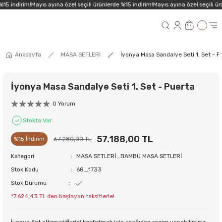
15 indirim!
Mayıs ayına özel seçili ürünlerde %15 indirim!
Mayıs ayına özel seçili ürü
Anasayfa
MASA SETLERİ
İyonya Masa Sandalye Seti 1. Set - P
İyonya Masa Sandalye Seti 1. Set - Puerta
0 Yorum
Stokta Var
57.188,00 TL
67.280,00 TL
%15 İndirim
Kategori
MASA SETLERİ
,
BAMBU MASA SETLERİ
Stok Kodu
68_1733
Stok Durumu
*7.624,43 TL den başlayan taksitlerle!