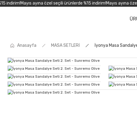
indirim!
Mayıs ayına özel seçili ürünlerde %15 indirim!
Mayıs ayına özel se
ÜR
Anasayfa
MASA SETLERİ
İyonya Masa Sandalye