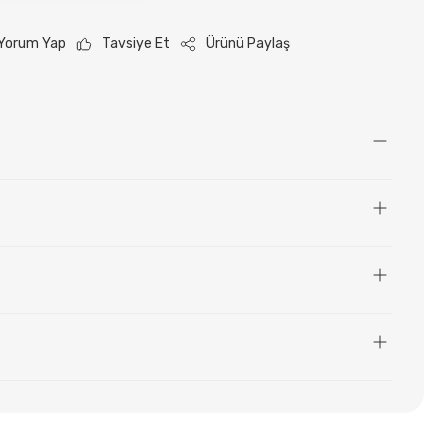
Yorum Yap
Tavsiye Et
Ürünü Paylaş