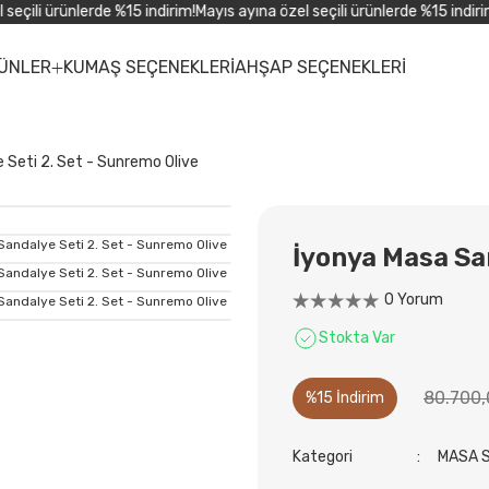
çili ürünlerde %15 indirim!
Mayıs ayına özel seçili ürünlerde %15 indirim!
M
ÜNLER
KUMAŞ SEÇENEKLERİ
AHŞAP SEÇENEKLERİ
 Seti 2. Set - Sunremo Olive
İyonya Masa San
0 Yorum
Stokta Var
80.700,
%15 İndirim
Kategori
MASA 