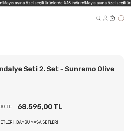
ayıs ayına özel seçili ürünlerde %15 indirim!
Mayıs ayına özel seçili ürün
dalye Seti 2. Set - Sunremo Olive
68.595,00 TL
00 TL
SETLERİ
,
BAMBU MASA SETLERİ