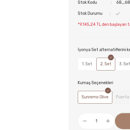
Stok Kodu
68_68
Stok Durumu
*9.145,24 TL den başlayan ta
İyonya Set alternatiflerini 
1. Set
2. Set
3. Se
Kumaş Seçenekleri
Sunremo Olive
Puerta