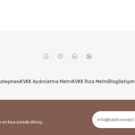
özleşmesi
KVKK Aydınlatma Metni
KVKK Rıza Metni
Blog
İletişim
ze en kısa sürede dönüş