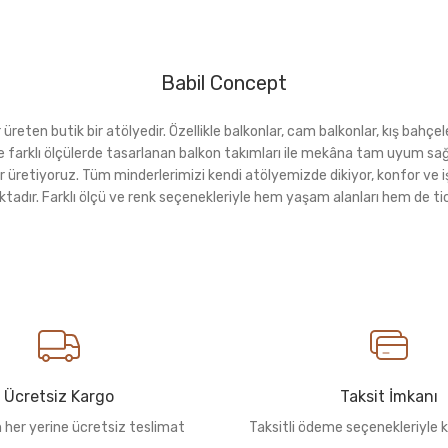
Babil Concept
eten butik bir atölyedir. Özellikle balkonlar, cam balkonlar, kış bahçeler
rı ve farklı ölçülerde tasarlanan balkon takımları ile mekâna tam uyu
r üretiyoruz. Tüm minderlerimizi kendi atölyemizde dikiyor, konfor ve i
ktadır. Farklı ölçü ve renk seçenekleriyle hem yaşam alanları hem de tica
Ücretsiz Kargo
Taksit İmkanı
n her yerine ücretsiz teslimat
Taksitli ödeme seçenekleriyle k