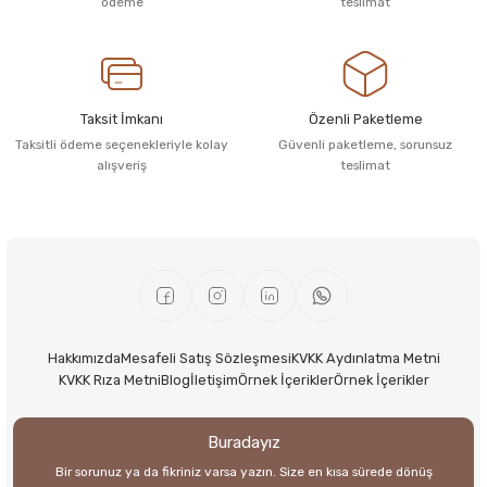
ödeme
teslimat
Taksit İmkanı
Özenli Paketleme
Taksitli ödeme seçenekleriyle kolay
Güvenli paketleme, sorunsuz
alışveriş
teslimat
Hakkımızda
Mesafeli Satış Sözleşmesi
KVKK Aydınlatma Metni
KVKK Rıza Metni
Blog
İletişim
Örnek İçerikler
Örnek İçerikler
Buradayız
Bir sorunuz ya da fikriniz varsa yazın. Size en kısa sürede dönüş