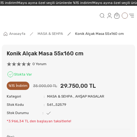
5 indirim!
Mayıs ayına özel seçili ürünlerde %15 indirim!
Mayıs ayına özel seçili ürü
Anasayfa
MASA & SEHPA
Konik Alçak Masa 55x160 cm
Konik Alçak Masa 55x160 cm
0 Yorum
Stokta Var
29.750,00 TL
35.000,00 TL
%15 İndirim
Kategori
MASA & SEHPA
,
AHŞAP MASALAR
Stok Kodu
561_52579
Stok Durumu
*3.966,34 TL den başlayan taksitlerle!