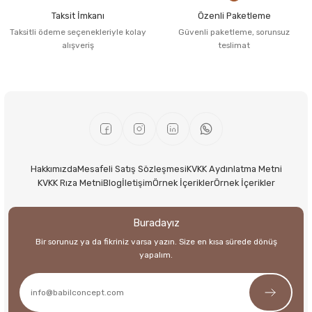
Taksit İmkanı
Özenli Paketleme
Taksitli ödeme seçenekleriyle kolay
Güvenli paketleme, sorunsuz
alışveriş
teslimat
Hakkımızda
Mesafeli Satış Sözleşmesi
KVKK Aydınlatma Metni
KVKK Rıza Metni
Blog
İletişim
Örnek İçerikler
Örnek İçerikler
Buradayız
Bir sorunuz ya da fikriniz varsa yazın. Size en kısa sürede dönüş
yapalım.