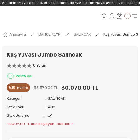
15 indirim!
Mayıs ayına özel seçili ürünlerde %15 indirim!
Mayıs ayına özel seçili ürü
Anasayfa
BAHÇE KEYFİ
SALINCAK
Kuş Yuvası Jumbo Sa
Kuş Yuvası Jumbo Salıncak
0 Yorum
Stokta Var
30.070,00 TL
35.370,00 TL
%15 İndirim
Kategori
SALINCAK
Stok Kodu
402
Stok Durumu
*4.009,00 TL den başlayan taksitlerle!