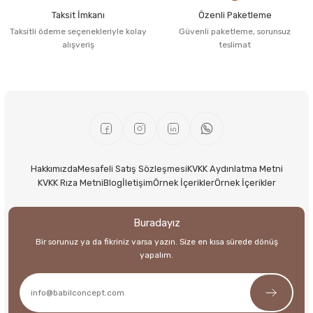
Taksit İmkanı
Özenli Paketleme
Taksitli ödeme seçenekleriyle kolay
Güvenli paketleme, sorunsuz
alışveriş
teslimat
Hakkımızda
Mesafeli Satış Sözleşmesi
KVKK Aydınlatma Metni
KVKK Rıza Metni
Blog
İletişim
Örnek İçerikler
Örnek İçerikler
Buradayız
Bir sorunuz ya da fikriniz varsa yazın. Size en kısa sürede dönüş
yapalım.