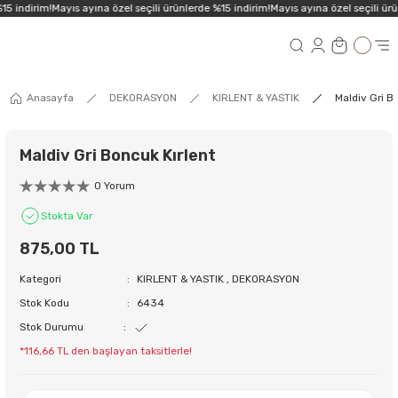
15 indirim!
Mayıs ayına özel seçili ürünlerde %15 indirim!
Mayıs ayına özel seçili ürü
Anasayfa
DEKORASYON
KIRLENT & YASTIK
Maldiv Gri B
Maldiv Gri Boncuk Kırlent
0 Yorum
Stokta Var
875,00 TL
Kategori
KIRLENT & YASTIK
,
DEKORASYON
Stok Kodu
6434
Stok Durumu
*116,66 TL den başlayan taksitlerle!