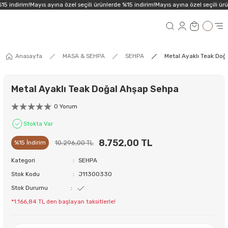
15 indirim!
Mayıs ayına özel seçili ürünlerde %15 indirim!
Mayıs ayına özel seçili ürü
Anasayfa
MASA & SEHPA
SEHPA
Metal Ayaklı Teak Doğ
Metal Ayaklı Teak Doğal Ahşap Sehpa
0 Yorum
Stokta Var
8.752,00 TL
10.296,00 TL
%15 İndirim
Kategori
SEHPA
Stok Kodu
J11300330
Stok Durumu
*1.166,84 TL den başlayan taksitlerle!