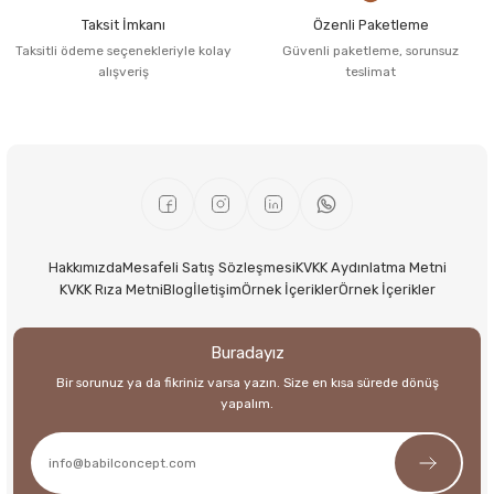
Taksit İmkanı
Özenli Paketleme
Taksitli ödeme seçenekleriyle kolay
Güvenli paketleme, sorunsuz
alışveriş
teslimat
Hakkımızda
Mesafeli Satış Sözleşmesi
KVKK Aydınlatma Metni
KVKK Rıza Metni
Blog
İletişim
Örnek İçerikler
Örnek İçerikler
Buradayız
Bir sorunuz ya da fikriniz varsa yazın. Size en kısa sürede dönüş
yapalım.