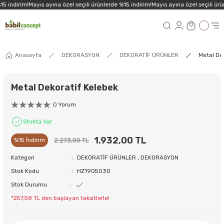
5 indirim!
Mayıs ayına özel seçili ürünlerde %15 indirim!
Mayıs ayına özel seçili ürü
Anasayfa
DEKORASYON
DEKORATİF ÜRÜNLER
Metal De
Metal Dekoratif Kelebek
0 Yorum
Stokta Var
1.932,00 TL
2.273,00 TL
%15 İndirim
Kategori
DEKORATİF ÜRÜNLER
,
DEKORASYON
Stok Kodu
HZ1905030
Stok Durumu
*257,58 TL den başlayan taksitlerle!