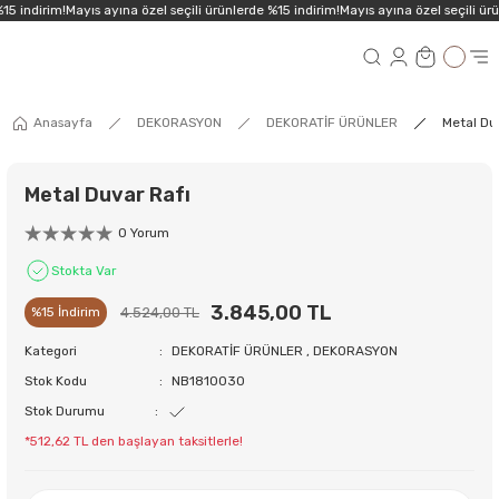
15 indirim!
Mayıs ayına özel seçili ürünlerde %15 indirim!
Mayıs ayına özel seçili ürü
Anasayfa
DEKORASYON
DEKORATİF ÜRÜNLER
Metal Du
Metal Duvar Rafı
0 Yorum
Stokta Var
3.845,00 TL
4.524,00 TL
%15 İndirim
Kategori
DEKORATİF ÜRÜNLER
,
DEKORASYON
Stok Kodu
NB1810030
Stok Durumu
*512,62 TL den başlayan taksitlerle!