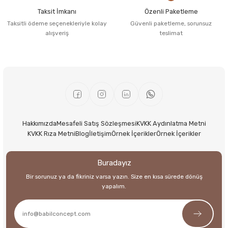
Taksit İmkanı
Özenli Paketleme
Taksitli ödeme seçenekleriyle kolay
Güvenli paketleme, sorunsuz
alışveriş
teslimat
Hakkımızda
Mesafeli Satış Sözleşmesi
KVKK Aydınlatma Metni
KVKK Rıza Metni
Blog
İletişim
Örnek İçerikler
Örnek İçerikler
Buradayız
Bir sorunuz ya da fikriniz varsa yazın. Size en kısa sürede dönüş
yapalım.