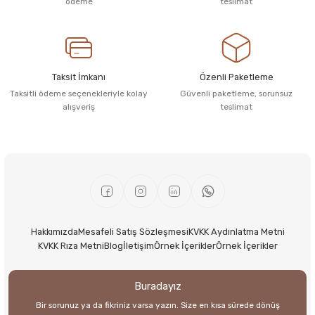
ödeme
teslimat
Taksit İmkanı
Özenli Paketleme
Taksitli ödeme seçenekleriyle kolay
Güvenli paketleme, sorunsuz
alışveriş
teslimat
Hakkımızda
Mesafeli Satış Sözleşmesi
KVKK Aydınlatma Metni
KVKK Rıza Metni
Blog
İletişim
Örnek İçerikler
Örnek İçerikler
Buradayız
Bir sorunuz ya da fikriniz varsa yazın. Size en kısa sürede dönüş