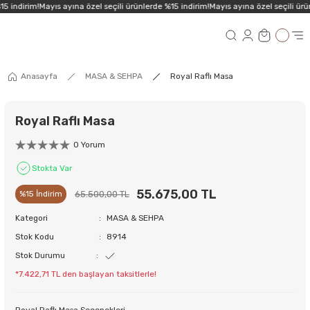
5 indirim!
Mayıs ayına özel seçili ürünlerde %15 indirim!
Mayıs ayına özel seçili ürün
Anasayfa
MASA & SEHPA
Royal Raflı Masa
Royal Raflı Masa
0 Yorum
Stokta Var
55.675,00 TL
65.500,00 TL
%15 İndirim
Kategori
MASA & SEHPA
Stok Kodu
8914
Stok Durumu
*7.422,71 TL den başlayan taksitlerle!