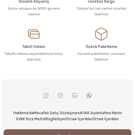
Güvenli Alışveriş
Ücretsiz Kargo
İyzico alyapısı ile %100 güvenli
Türkiye'nin her yerine ücretsiz
ödeme
teslimat
Taksit İmkanı
Özenli Paketleme
Taksitli ödeme seçenekleriyle kolay
Güvenli paketleme, sorunsuz
alışveriş
teslimat
Hakkımızda
Mesafeli Satış Sözleşmesi
KVKK Aydınlatma Metni
KVKK Rıza Metni
Blog
İletişim
Örnek İçerikler
Örnek İçerikler