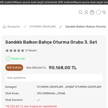
15 indirim!
Mayıs ayına özel seçili ürünlerde %15 indirim!
Mayıs ayına özel seçili ürü
Anasayfa
OTURMA GRUPLARI
Sandıklı Balkon Bahçe Oturma G
Sandıklı Balkon Bahçe Oturma Grubu 3. Set
0 Yorum
Stokta Var
90.168,00 TL
106.080,00 TL
%15 İndirim
kısa açıklama
Kategori
OTURMA GRUPLARI
,
AHŞAP OTURMA GRUPLARI
Stok Kodu
S1VJA8NA6U_21265
Stok Durumu
*12.021,40 TL den başlayan taksitlerle!