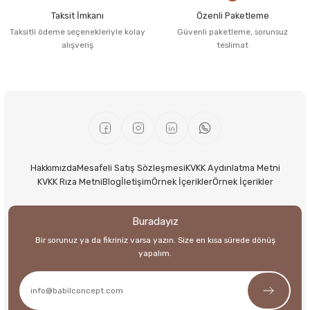
Taksit İmkanı
Özenli Paketleme
Taksitli ödeme seçenekleriyle kolay
Güvenli paketleme, sorunsuz
alışveriş
teslimat
Hakkımızda
Mesafeli Satış Sözleşmesi
KVKK Aydınlatma Metni
KVKK Rıza Metni
Blog
İletişim
Örnek İçerikler
Örnek İçerikler
Buradayız
Bir sorunuz ya da fikriniz varsa yazın. Size en kısa sürede dönüş
yapalım.