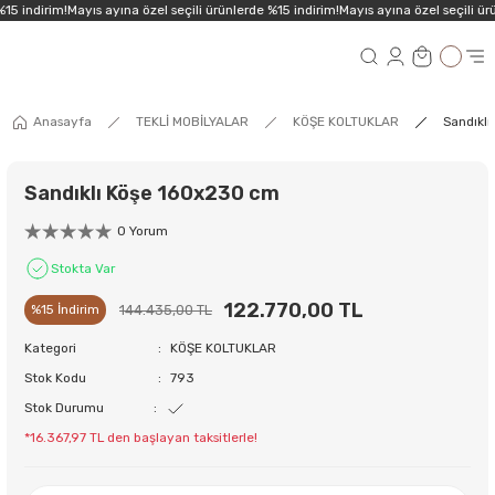
15 indirim!
Mayıs ayına özel seçili ürünlerde %15 indirim!
Mayıs ayına özel seçili ürü
Anasayfa
TEKLİ MOBİLYALAR
KÖŞE KOLTUKLAR
Sandıkl
Sandıklı Köşe 160x230 cm
0 Yorum
Stokta Var
122.770,00 TL
144.435,00 TL
%15 İndirim
Kategori
KÖŞE KOLTUKLAR
Stok Kodu
793
Stok Durumu
*16.367,97 TL den başlayan taksitlerle!