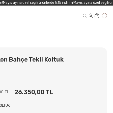
Mayıs ayına özel seçili ürünlerde %15 indirim!
Mayıs ayına özel seçili ürün
on Bahçe Tekli Koltuk
26.350,00 TL
00 TL
KOLTUK