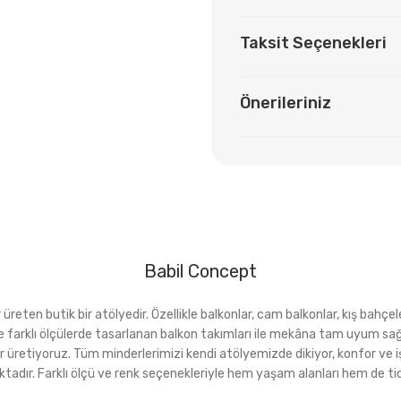
Taksit Seçenekleri
Önerileriniz
Babil Concept
eten butik bir atölyedir. Özellikle balkonlar, cam balkonlar, kış bahçeler
rı ve farklı ölçülerde tasarlanan balkon takımları ile mekâna tam uyu
r üretiyoruz. Tüm minderlerimizi kendi atölyemizde dikiyor, konfor ve i
ktadır. Farklı ölçü ve renk seçenekleriyle hem yaşam alanları hem de tica