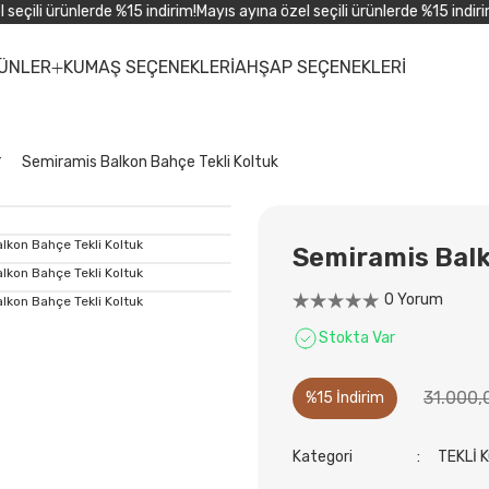
çili ürünlerde %15 indirim!
Mayıs ayına özel seçili ürünlerde %15 indirim!
ÜNLER
KUMAŞ SEÇENEKLERİ
AHŞAP SEÇENEKLERİ
Semiramis Balkon Bahçe Tekli Koltuk
Semiramis Balk
0 Yorum
Stokta Var
31.000,
%15 İndirim
Kategori
TEKLİ 