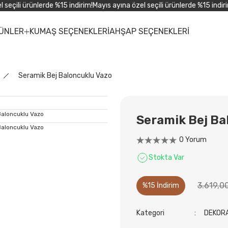
eçili ürünlerde %15 indirim!
Mayıs ayına özel seçili ürünlerde %15 indirim!
ÜNLER
KUMAŞ SEÇENEKLERİ
AHŞAP SEÇENEKLERİ
Seramik Bej Baloncuklu Vazo
Seramik Bej Ba
0 Yorum
Stokta Var
3.619,0
%15 İndirim
Kategori
DEKOR