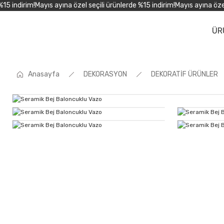
 indirim!
Mayıs ayına özel seçili ürünlerde %15 indirim!
Mayıs ayına özel s
ÜR
Anasayfa
DEKORASYON
DEKORATİF ÜRÜNLER