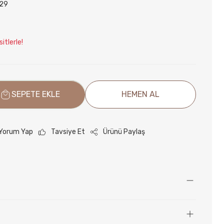
29
itlerle!
SEPETE EKLE
HEMEN AL
Yorum Yap
Tavsiye Et
Ürünü Paylaş