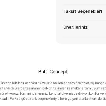
Taksit Seçenekleri
Önerileriniz
Babil Concept
eten butik bir atölyedir. Özellikle balkonlar, cam balkonlar, kış bahçeler
rı ve farklı ölçülerde tasarlanan balkon takımları ile mekâna tam uyu
r üretiyoruz. Tüm minderlerimizi kendi atölyemizde dikiyor, konfor ve i
ktadır. Farklı ölçü ve renk seçenekleriyle hem yaşam alanları hem de tica