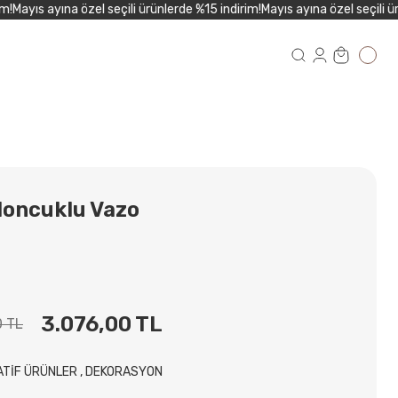
Mayıs ayına özel seçili ürünlerde %15 indirim!
Mayıs ayına özel seçili ürün
loncuklu Vazo
3.076,00 TL
0 TL
ATİF ÜRÜNLER
,
DEKORASYON