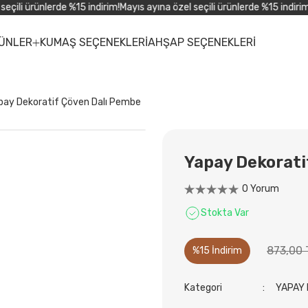
ili ürünlerde %15 indirim!
Mayıs ayına özel seçili ürünlerde %15 indirim!
M
ÜNLER
KUMAŞ SEÇENEKLERİ
AHŞAP SEÇENEKLERİ
pay Dekoratif Çöven Dalı Pembe
Yapay Dekorati
0 Yorum
Stokta Var
873,00 
%15 İndirim
Kategori
YAPAY 