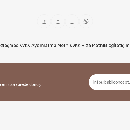
özleşmesi
KVKK Aydınlatma Metni
KVKK Rıza Metni
Blog
İletişim
ze en kısa sürede dönüş