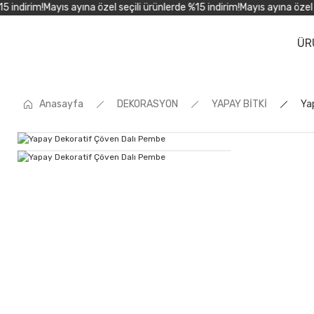
indirim!
Mayıs ayına özel seçili ürünlerde %15 indirim!
Mayıs ayına özel seç
ÜR
Anasayfa
DEKORASYON
YAPAY BİTKİ
Ya