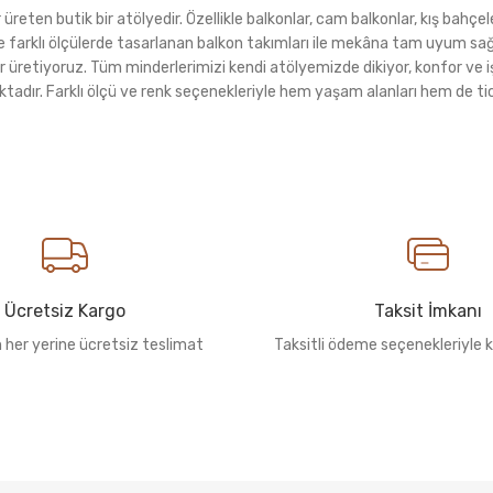
eten butik bir atölyedir. Özellikle balkonlar, cam balkonlar, kış bahçeler
rı ve farklı ölçülerde tasarlanan balkon takımları ile mekâna tam uyu
r üretiyoruz. Tüm minderlerimizi kendi atölyemizde dikiyor, konfor ve i
ktadır. Farklı ölçü ve renk seçenekleriyle hem yaşam alanları hem de tica
Ücretsiz Kargo
Taksit İmkanı
n her yerine ücretsiz teslimat
Taksitli ödeme seçenekleriyle k