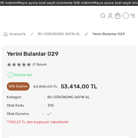
5 indirim!
Mayıs ayına özel seçili ürünlerde %15 indirim!
Mayıs ayına özel seçili ürü
Anasayfa
BU GÖRÜNÜMÜ SATIN AL
Yerini Bulanlar 029
Yerini Bulanlar 029
0 Yorum
Stokta Var
53.414,00 TL
62.840,00 TL
%15 İndirim
Kategori
BU GÖRÜNÜMÜ SATIN AL
Stok Kodu
310
Stok Durumu
*7.121,27 TL den başlayan taksitlerle!