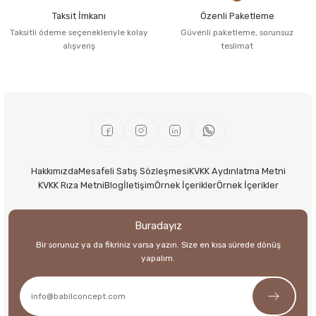
Taksit İmkanı
Özenli Paketleme
Taksitli ödeme seçenekleriyle kolay
Güvenli paketleme, sorunsuz
alışveriş
teslimat
Hakkımızda
Mesafeli Satış Sözleşmesi
KVKK Aydınlatma Metni
KVKK Rıza Metni
Blog
İletişim
Örnek İçerikler
Örnek İçerikler
Buradayız
Bir sorunuz ya da fikriniz varsa yazın. Size en kısa sürede dönüş
yapalım.