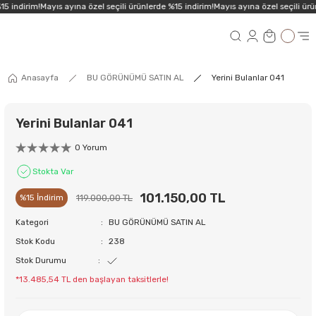
5 indirim!
Mayıs ayına özel seçili ürünlerde %15 indirim!
Mayıs ayına özel seçili ürü
Anasayfa
BU GÖRÜNÜMÜ SATIN AL
Yerini Bulanlar 041
Yerini Bulanlar 041
0 Yorum
Stokta Var
101.150,00 TL
119.000,00 TL
%15 İndirim
Kategori
BU GÖRÜNÜMÜ SATIN AL
Stok Kodu
238
Stok Durumu
*13.485,54 TL den başlayan taksitlerle!