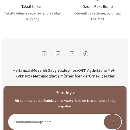
Taksit İmkanı
Özenli Paketleme
Taksitli ödeme seçenekleriyle kolay
Güvenli paketleme, sorunsuz
alışveriş
teslimat
Hakkımızda
Mesafeli Satış Sözleşmesi
KVKK Aydınlatma Metni
KVKK Rıza Metni
Blog
İletişim
Örnek İçerikler
Örnek İçerikler
Buradayız
Bir sorunuz ya da fikriniz varsa yazın. Size en kısa sürede dönüş
yapalım.