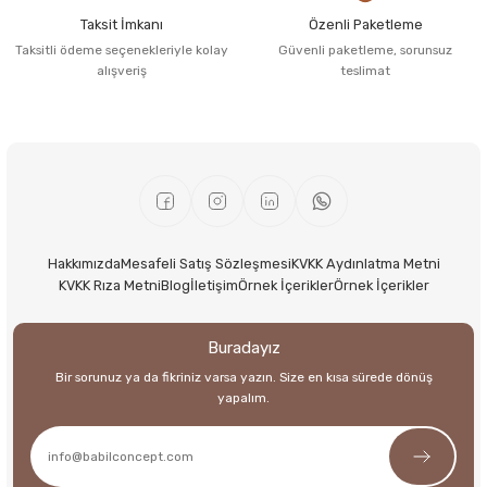
Taksit İmkanı
Özenli Paketleme
Taksitli ödeme seçenekleriyle kolay
Güvenli paketleme, sorunsuz
alışveriş
teslimat
Hakkımızda
Mesafeli Satış Sözleşmesi
KVKK Aydınlatma Metni
KVKK Rıza Metni
Blog
İletişim
Örnek İçerikler
Örnek İçerikler
Buradayız
Bir sorunuz ya da fikriniz varsa yazın. Size en kısa sürede dönüş
yapalım.