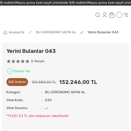
5 indirim!
Mayıs ayına özel seçili ürünlerde %15 indirim!
Mayıs ayına özel seçili ürün
Anasayfa
BU GÖRÜNÜMÜ SATIN AL
Yerini Bulanlar 043
Yerini Bulanlar 043
0 Yorum
Stokta Var
132.246,00 TL
155.584,00 TL
%15 İndirim
Kategori
BU GÖRÜNÜMÜ SATIN AL
Stok Kodu
230
Stok Durumu
*17.631,33 TL den başlayan taksitlerle!