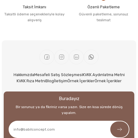
Taksit İmkanı
Özenli Paketleme
Taksitli ödeme seçenekleriyle kolay
Güvenli paketleme, sorunsuz
alışveriş
teslimat
Hakkımızda
Mesafeli Satış Sözleşmesi
KVKK Aydınlatma Metni
KVKK Rıza Metni
Blog
İletişim
Örnek İçerikler
Örnek İçerikler
Buradayız
Bir sorunuz ya da fikriniz varsa yazın. Size en kısa sürede dönüş
yapalım.