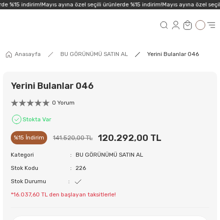
de %15 indirim!
Mayıs ayına özel seçili ürünlerde %15 indirim!
Mayıs ayına özel seçili
Anasayfa
BU GÖRÜNÜMÜ SATIN AL
Yerini Bulanlar 046
Yerini Bulanlar 046
0 Yorum
Stokta Var
120.292,00 TL
141.520,00 TL
%15 İndirim
Kategori
BU GÖRÜNÜMÜ SATIN AL
Stok Kodu
226
Stok Durumu
*16.037,60 TL den başlayan taksitlerle!