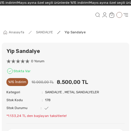
15 indirim!
Mayıs ayına özel seçili ürünlerde %15 indirim!
Mayıs ayına özel seçili ürü
Anasayfa
SANDALYE
Yip Sandalye
Yip Sandalye
0 Yorum
Stokta Var
8.500,00 TL
10.000,00 TL
%15 İndirim
Kategori
SANDALYE
,
METAL SANDALYELER
Stok Kodu
178
Stok Durumu
*1.133,24 TL den başlayan taksitlerle!