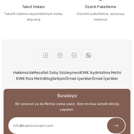
Taksit İmkanı
Özenli Paketleme
Taksitli ödeme seçenekleriyle kolay
Güvenli paketleme, sorunsuz
alışveriş
teslimat
Hakkımızda
Mesafeli Satış Sözleşmesi
KVKK Aydınlatma Metni
KVKK Rıza Metni
Blog
İletişim
Örnek İçerikler
Örnek İçerikler
Buradayız
Bir sorunuz ya da fikriniz varsa yazın. Size en kısa sürede dönüş
yapalım.