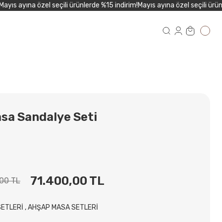
ıs ayına özel seçili ürünlerde %15 indirim!
Mayıs ayına özel seçili ürünle
sa Sandalye Seti
71.400,00 TL
00 TL
SETLERİ
,
AHŞAP MASA SETLERİ