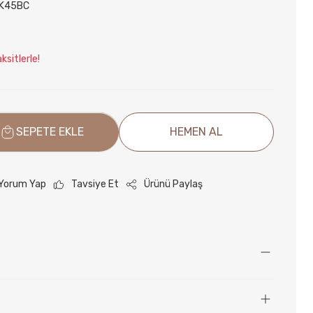
K45BC
ksitlerle!
SEPETE EKLE
HEMEN AL
Yorum Yap
Tavsiye Et
Ürünü Paylaş