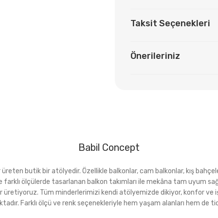
Taksit Seçenekleri
Önerileriniz
Babil Concept
eten butik bir atölyedir. Özellikle balkonlar, cam balkonlar, kış bahçeler
rı ve farklı ölçülerde tasarlanan balkon takımları ile mekâna tam uyu
r üretiyoruz. Tüm minderlerimizi kendi atölyemizde dikiyor, konfor ve i
ktadır. Farklı ölçü ve renk seçenekleriyle hem yaşam alanları hem de tica