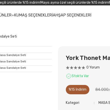
li ürünlerde %15 indirim!
Mayıs ayına özel seçili ürünlerde %15 indirim!
May
ÜNLER
KUMAŞ SEÇENEKLERİ
AHŞAP SEÇENEKLERİ
dalye Seti
York Thonet Ma
0 Yorum
Stokta Var
84.000,
%15 İndirim
Kategori
MASA 